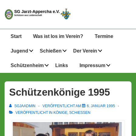
↓
Zum
Inhalt
Hauptnavigation
Start
Was ist los im Verein?
Termine
Jugend
Schießen
Der Verein
Schützenheim
Links
Impressum
Schützenkönige 1995
SGJAADMIN
VERÖFFENTLICHT AM
6. JANUAR 1995
VERÖFFENTLICHT IN
KÖNIGE
,
SCHIESSEN