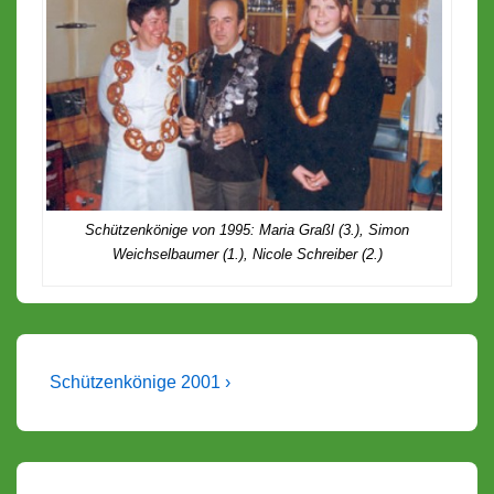
Schützenkönige von 1995: Maria Graßl (3.), Simon
Weichselbaumer (1.), Nicole Schreiber (2.)
Beitragsnavigation
Nächster
Schützenkönige 2001 ›
Beitrag
ist