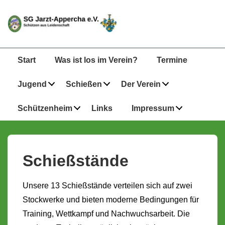
↓
Zum
Inhalt
Hauptnavigation
Start
Was ist los im Verein?
Termine
Jugend
Schießen
Der Verein
Schützenheim
Links
Impressum
Schießstände
Unsere 13 Schießstände verteilen sich auf zwei
Stockwerke und bieten moderne Bedingungen für
Training, Wettkampf und Nachwuchsarbeit. Die