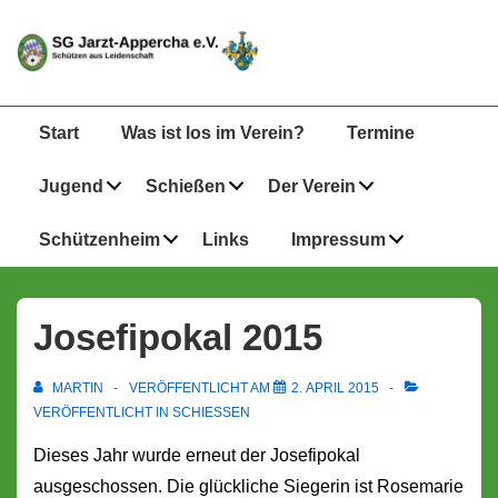
↓
Zum
Inhalt
Hauptnavigation
Start
Was ist los im Verein?
Termine
Jugend
Schießen
Der Verein
Schützenheim
Links
Impressum
Josefipokal 2015
MARTIN
VERÖFFENTLICHT AM
2. APRIL 2015
VERÖFFENTLICHT IN
SCHIESSEN
Dieses Jahr wurde erneut der Josefipokal
ausgeschossen. Die glückliche Siegerin ist Rosemarie