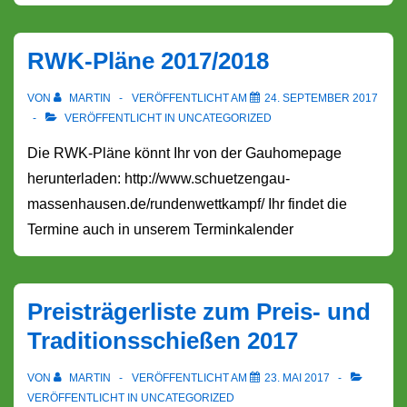
Jarzt
RWK-Pläne 2017/2018
VON
MARTIN
VERÖFFENTLICHT AM
24. SEPTEMBER 2017
VERÖFFENTLICHT IN
UNCATEGORIZED
Die RWK-Pläne könnt Ihr von der Gauhomepage
herunterladen: http://www.schuetzengau-
massenhausen.de/rundenwettkampf/ Ihr findet die
Termine auch in unserem Terminkalender
Preisträgerliste zum Preis- und
Traditionsschießen 2017
VON
MARTIN
VERÖFFENTLICHT AM
23. MAI 2017
VERÖFFENTLICHT IN
UNCATEGORIZED