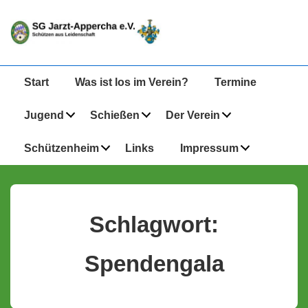
↓
Zum
Inhalt
Hauptnavigation
Start
Was ist los im Verein?
Termine
Jugend
Schießen
Der Verein
Schützenheim
Links
Impressum
Schlagwort:
Spendengala