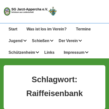
↓
Zum
Inhalt
Hauptnavigation
Start
Was ist los im Verein?
Termine
Jugend
Schießen
Der Verein
Schützenheim
Links
Impressum
Schlagwort:
Raiffeisenbank