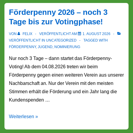
es
Förderpenny 2026 – noch 3
geht
Tage bis zur Votingphase!
los!
VON
FELIX
VERÖFFENTLICHT AM
1. AUGUST 2026
VERÖFFENTLICHT IN
UNCATEGORIZED
TAGGED WITH
FÖRDERPENNY
,
JUGEND
,
NOMINIERUNG
Nur noch 3 Tage – dann startet das Förderpenny-
Voting! Ab dem 04.08.2026 treten wir beim
Förderpenny gegen einen weiteren Verein aus unserer
Nachbarschaft an. Nur der Verein mit den meisten
Stimmen erhält die Förderung und ein Jahr lang die
Kundenspenden …
Förderpenny
Weiterlesen »
2026
–