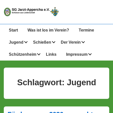
↓
Zum
Inhalt
Hauptnavigation
Start
Was ist los im Verein?
Termine
Jugend
Schießen
Der Verein
Schützenheim
Links
Impressum
Schlagwort:
Jugend