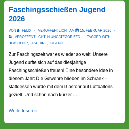
2026
Faschingsschießen Jugend
2026
VON
FELIX
VERÖFFENTLICHT AM
15. FEBRUAR 2026
VERÖFFENTLICHT IN
UNCATEGORIZED
TAGGED WITH
BLASROHR
,
FASCHING
,
JUGEND
Zur Faschingszeit war es wieder so weit: Unsere
Jugend durfte sich auf das diesjährige
Faschingsschießen freuen! Eine besondere Idee in
diesem Jahr: Die Gewehre blieben im Schrank –
stattdessen wurde mit dem Blasrohr auf Luftballons
gezielt. Und schon nach kurzer …
Faschingsschießen
Weiterlesen »
Jugend
2026