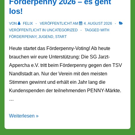
Förderpenny 2026 – es geht
los!
VON
FELIX
VERÖFFENTLICHT AM
4. AUGUST 2026
VERÖFFENTLICHT IN
UNCATEGORIZED
TAGGED WITH
FÖRDERPENNY
,
JUGEND
,
START
Heute startet das Förderpenny-Voting! Ab heute
brauchen wir eure Unterstützung: Die SG Jarzt-
Appercha e.V. tritt beim Förderpenny gegen den TSV
Nandlstadt an. Nur der Verein mit den meisten
Stimmen gewinnt und erhält ein Jahr lang die
Kundenspenden der teilnehmenden PENNY-Märkte.
…
Förderpenny
Weiterlesen »
2026
–