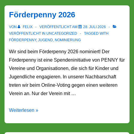
noch
Förderpenny 2026
3
Tage
VON
FELIX
VERÖFFENTLICHT AM
28. JULI 2026
bis
VERÖFFENTLICHT IN
UNCATEGORIZED
TAGGED WITH
FÖRDERPENNY
,
JUGEND
,
NOMINIERUNG
zur
Votingphase!
Wir sind beim Förderpenny 2026 nominiert! Der
Förderpenny ist eine Spendeninitiative von PENNY für
Vereine und Organisationen, die sich für Kinder und
Jugendliche engagieren. In unserer Nachbarschaft
treten wir beim Online-Voting gegen einen weiteren
Verein an. Nur der Verein mit …
Förderpenny
Weiterlesen »
2026