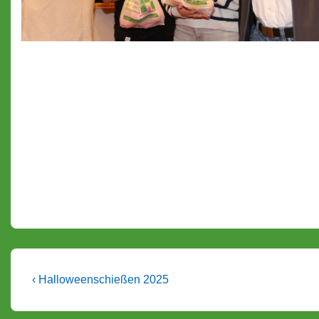
Beitragsnavigation
Vorheriger
‹ Halloweenschießen 2025
Beitrag
ist