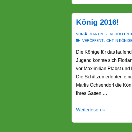
König 2016!
VON
MARTIN
VERÖFFENT
VERÖFFENTLICHT IN
KÖNIG
Die Könige für das laufend
Jugend konnte sich Florian
vor Maximilian Plabst und 
Die Schützen erlebten ein
Marlis Ochsendorf die Kön
ihres Gatten …
König
Weiterlesen »
2016!